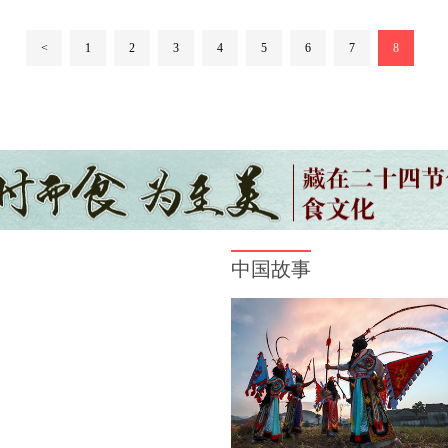
<
1
2
3
4
5
6
7
8