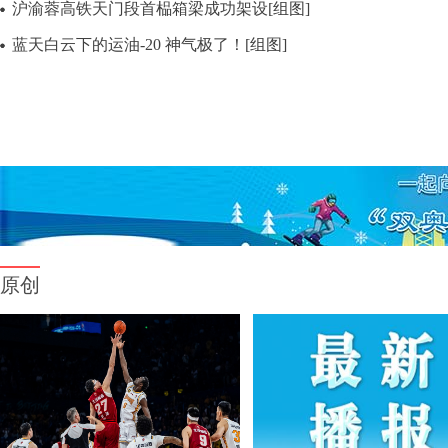
沪渝蓉高铁天门段首榀箱梁成功架设[组图]
蓝天白云下的运油-20 神气极了！[组图]