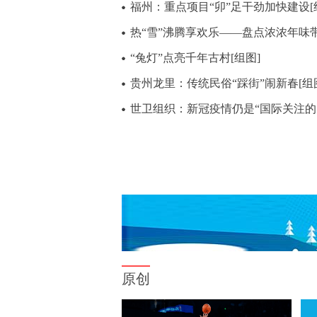
福州：重点项目“卯”足干劲加快建设[
热“雪”沸腾享欢乐——盘点浓浓年味带
“兔灯”点亮千年古村[组图]
贵州龙里：传统民俗“踩街”闹新春[组
世卫组织：新冠疫情仍是“国际关注的突