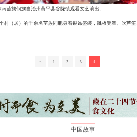
黔东南苗族侗族自治州黄平县谷陇镇观看文艺演出。
6个村（居）的千余名苗族同胞身着银饰盛装，跳板凳舞、吹芦
<
1
2
3
4