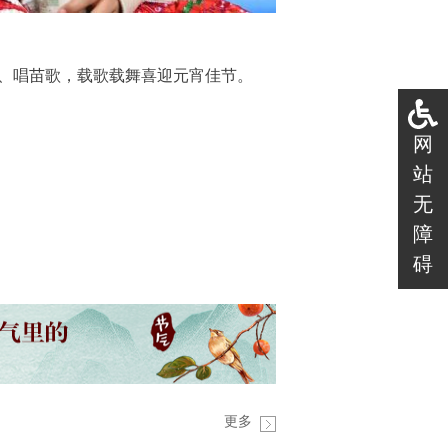
笙、唱苗歌，载歌载舞喜迎元宵佳节。
网
站
无
障
碍