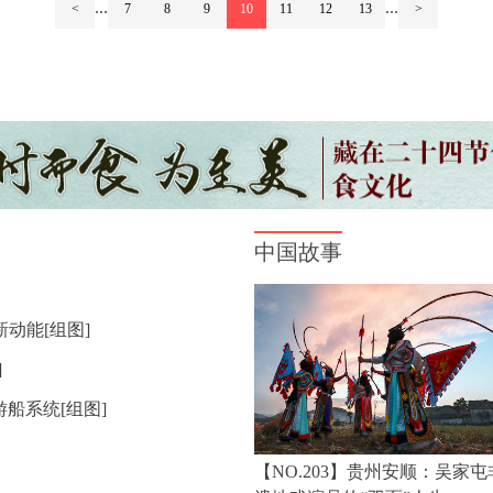
...
...
<
7
8
9
10
11
12
13
>
动能[组图]
]
游船系统[组图]