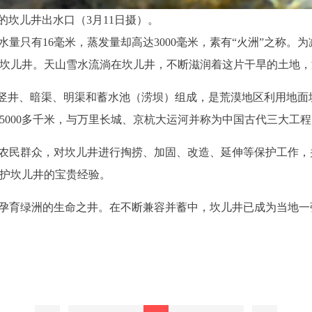
坎儿井出水口（3月11日摄）。
量只有16毫米，蒸发量却高达3000毫米，素有“火洲”之称。
坎儿井。天山雪水流淌在坎儿井，不断滋润着这片干旱的土地，
由竖井、暗渠、明渠和蓄水池（涝坝）组成，是荒漠地区利用地
5000多千米，与万里长城、京杭大运河并称为中国古代三大工程
农民群众，对坎儿井进行掏捞、加固、改造、延伸等保护工作，
护坎儿井的宝贵经验。
孕育绿洲的生命之井。在不断兼容并蓄中，坎儿井已成为当地一