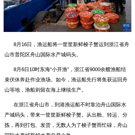
8月16日，渔运船将一筐筐新鲜梭子蟹运到浙江省舟
山市普陀区舟山国际水产城码头。
8月6日10时东海“小开渔”，浙江省9000余艘渔船结
束伏休奔赴作业渔场。如今，渔运船先行将鱼获运回舟
山等地，渔船则留在海上继续生产。
在浙江省舟山市，到港渔运船不时靠泊舟山国际水
产城码头，带来一筐筐新鲜梭子蟹。从出舱、转运、分
拣，再到打包、发货，无数人为了梭子蟹而忙碌，舟山