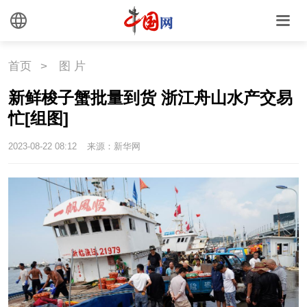
首页
>
图 片
新鲜梭子蟹批量到货 浙江舟山水产交易
忙[组图]
2023-08-22 08:12
来源：新华网