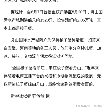
国际水产城新鲜水产交易火热。
据统计，自8月7日首批鱼获归港至8月20日，舟山国
际水产城到港船只约1520只、投售活鲜约2.05万吨，基
本上都是梭子蟹。
舟山国际水产城商户为保持梭子蟹鲜活度，招募来
自安徽、河南等地的务工人员，他们争分夺秒扎蟹、加
冰、装箱，交物流车辆发往江浙沪等地。
“全国梭子蟹看浙江，浙江梭子蟹看舟山。”近年来，
伴随着电商直播平台的兴盛和冷链物流配送的发展，无
数新鲜梭子蟹经由舟山，最终快速到达消费者面前。
新华社记者 韩传号 摄
【责任编辑：郑亮】