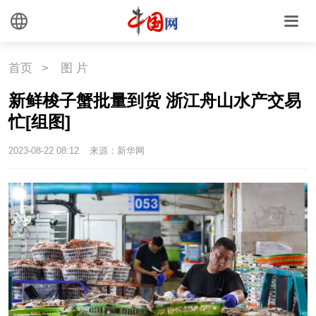
外媒观察
中国关键词
文化
首页
>
图 片
文化
文创
艺术
新鲜梭子蟹批量到货 浙江舟山水产交易
忙[组图]
时尚
旅游
铁路
2023-08-22 08:12
来源：新华网
悦读
民藏
中医
中国瓷
国情
国情
助残
一带一路