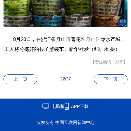
海洋
草原
湾区
联盟
心理
老年
8月20日，在浙江省舟山市普陀区舟山国际水产城，
工人将分拣好的梭子蟹装车。新华社发（邹训永 摄）
【责任编辑：郑亮】
22/27
上一页
下一页
电脑版
APP下载
版权所有 中国互联网新闻中心