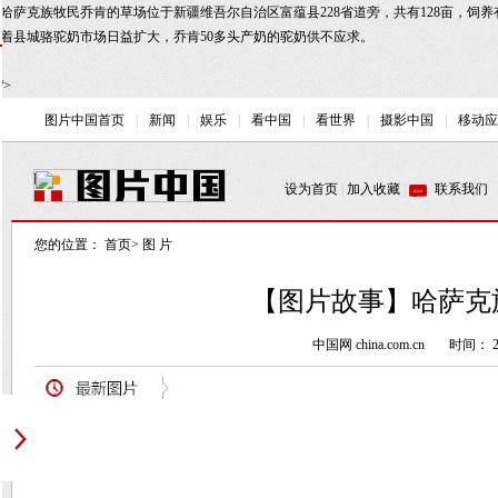
哈萨克族牧民乔肯的草场位于新疆维吾尔自治区富蕴县228省道旁，共有128亩，饲养
着县城骆驼奶市场日益扩大，乔肯50多头产奶的驼奶供不应求。
/>
您的位置：
首页
>
图 片
【图片故事】哈萨克
中国网 china.com.cn
时间： 20