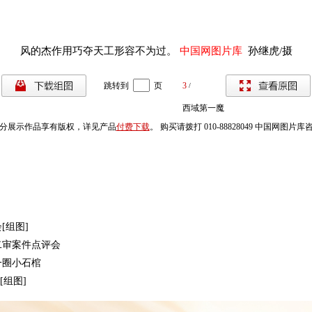
风的杰作用巧夺天工形容不为过
。
中国网图片库
孙继虎/摄
跳转到
页
3
/
西域第一魔
分展示作品享有版权，详见产品
付费下载
。 购买请拨打 010-88828049 中国网图片
鬼城——哈
密魔鬼城
[组图]
[组图]
二审案件点评会
一圈小石棺
[组图]