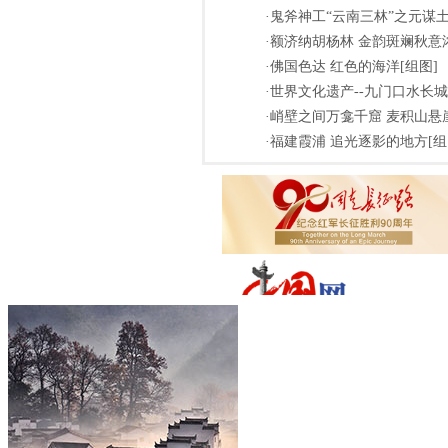
·鬼斧神工“云南三林”之元谋土
·额济纳胡杨林 金韵斑斓秋意浓
·佛国色达 红色的海洋[组图]
·世界文化遗产--九门口水长城
·峭壁之间万龛千窟 麦积山悬
·福建霞浦 追光逐影的地方[组