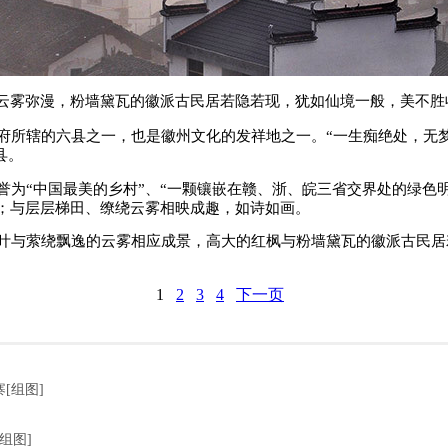
云雾弥漫，
粉墙黛瓦的徽派古民居若隐若现，
犹如仙境一般，美不胜
所辖的六县之一，也是徽州文化的发祥地之一。“一生痴绝处，无梦
县。
为“中国最美的乡村”、“一颗镶嵌在赣、浙、皖三省交界处的绿色
；与层层梯田、缭绕云雾相映成趣，如诗如画。
叶与萦绕飘逸的云雾相应成景，高大的红枫与粉墙黛瓦的徽派古民居
1
2
3
4
下一页
[组图]
组图]