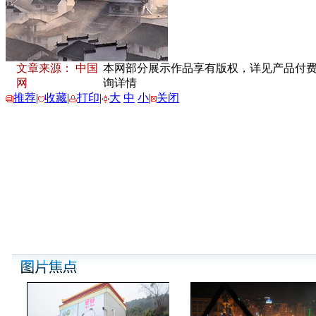
文章来源： 中国
本网部分展示作品享有版权，详见产品付费下载
网
询详情
推荐
|
收藏
|
打印
|
大
中
小
|
关闭