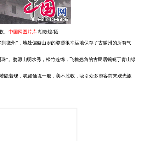
收
。
中国网图片库
胡敦煌/摄
到徽州”，地处偏僻山乡的婺源很幸运地保存了古徽州的所有气
明珠”。婺源山明水秀，松竹连绵，飞檐翘角的古民居蜿蜒于青山绿
若隐若现，
犹如仙境一般，美不胜收，吸引众多游客前来观光旅