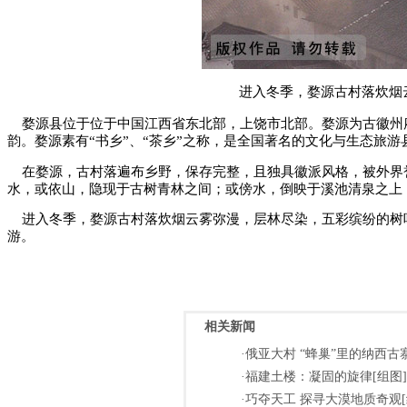
进入冬季，婺源古村落炊烟
婺源县位于位于中国江西省东北部，上饶市北部。婺源为古徽州府
韵。婺源素有“书乡”、“茶乡”之称，是全国著名的文化与生态旅游
在婺源，古村落遍布乡野，保存完整，且独具徽派风格，被外界誉
水，或依山，隐现于古树青林之间；或傍水，倒映于溪池清泉之上
进入冬季，婺源古村落炊烟云雾弥漫，
层林尽染，五彩缤纷的树
游。
相关新闻
·俄亚大村 “蜂巢”里的纳西古寨
·福建土楼：凝固的旋律[组图]
·巧夺天工 探寻大漠地质奇观[