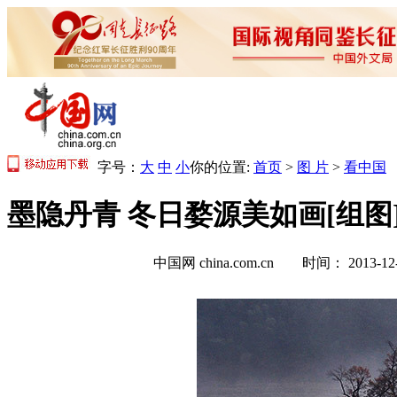
字号：
大
中
小
你的位置:
首页
>
图 片
>
看中国
墨隐丹青 冬日婺源美如画[组图
中国网 china.com.cn 时间： 2013-