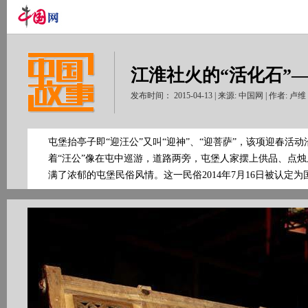
江淮社火的“活化石”
发布时间： 2015-04-13 | 来源: 中国网 | 作者: 卢
屯堡抬亭子即“迎汪公”又叫“迎神”、“迎菩萨”，该项迎春活
着“汪公”像在屯中巡游，道路两旁，屯堡人家摆上供品、点
满了浓郁的屯堡民俗风情。这一民俗2014年7月16日被认定