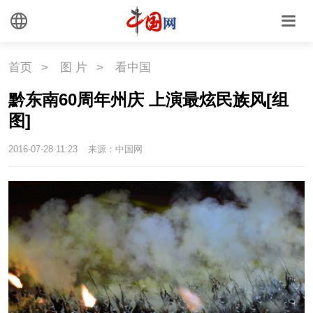
首页
>
图 片
>
看中国
黔东南60周年州庆 上演最炫民族风[组
图]
2016-07-28 11:23
来源：中国网