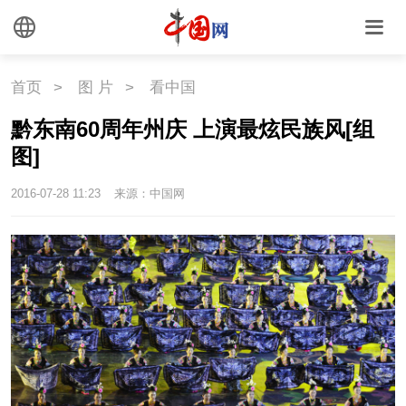
海洋
草原
湾区
首页
>
图 片
>
看中国
联盟
心理
老年
黔东南60周年州庆 上演最炫民族风[组
图]
2016-07-28 11:23
来源：中国网