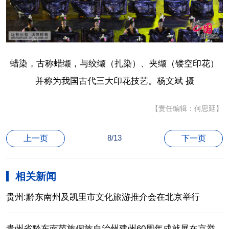
蜡染，古称蜡缬，与绞缬（扎染）、夹缬（镂空印花）
并称为我国古代三大印花技艺。杨文斌 摄
【责任编辑：何思延】
8/13
上一页
下一页
相关新闻
贵州:黔东南州及凯里市文化旅游推介会在北京举行
贵州省黔东南苗族侗族自治州建州60周年成就展在京举