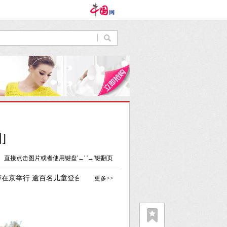
]
直接点击图片或者使用键盘'←' '→'键翻页