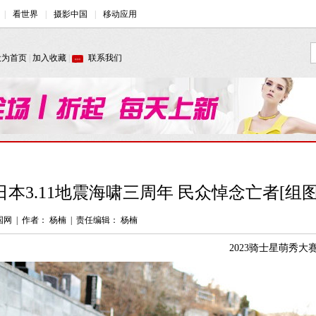
日本3.11地震海啸三周年 民众悼念亡者[组图
国网
|
作者： 杨楠
|
责任编辑： 杨楠