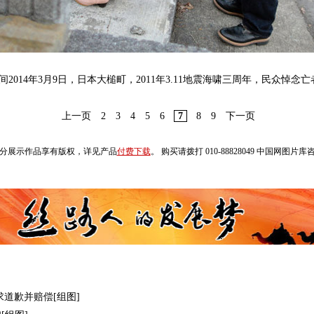
间2014年3月9日，日本大槌町，2011年3.11地震海啸三周年，民众悼念亡者。
上一页
2
3
4
5
6
7
8
9
下一页
分展示作品享有版权，详见产品
付费下载
。 购买请拨打 010-88828049 中国网图片
道歉并赔偿[组图]