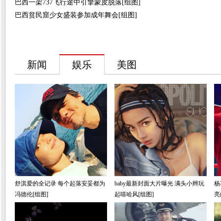
巴西一架737飞行途中引擎蒙皮脱落[组图]
巴西贫民窟少女盛装参加成年舞会[组图]