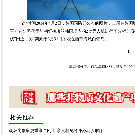
当地时间2014年4月2日，韩国国防部公布的图片，上周在
军方在对坠落于与朝鲜接壤的韩国境内的2架无人机进行了分析之后确
线”附近，另1架则于3月31日坠毁在西部海域白翎岛。
1
本网部分展示作品享有版权，详见产品
付
相关推荐
朝韩离散家属重聚金刚山 亲人相见分外激动[组图]