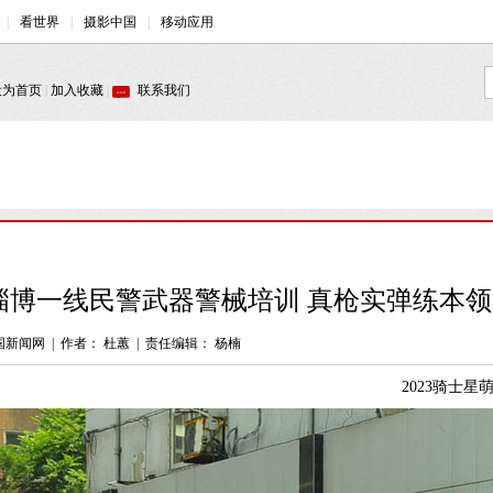
淄博一线民警武器警械培训 真枪实弹练本领[
国新闻网
|
作者： 杜蕙
|
责任编辑： 杨楠