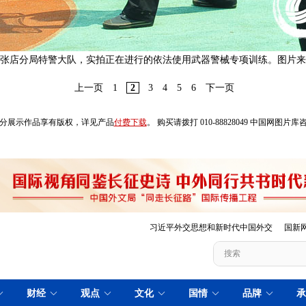
安局张店分局特警大队，实拍正在进行的依法使用武器警械专项训练。图片
上一页
1
2
3
4
5
6
下一页
分展示作品享有版权，详见产品
付费下载
。 购买请拨打 010-88828049 中国网图片