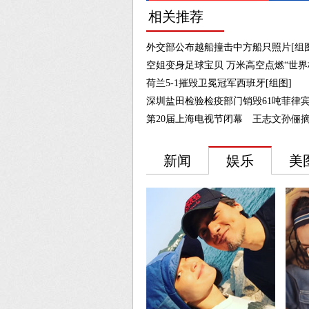
相关推荐
外交部公布越船撞击中方船只照片[组图
空姐变身足球宝贝 万米高空点燃“世界杯
荷兰5-1摧毁卫冕冠军西班牙[组图]
深圳盐田检验检疫部门销毁61吨菲律宾
第20届上海电视节闭幕 王志文孙俪摘