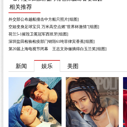
相关推荐
外交部公布越船撞击中方船只照片[组图]
空姐变身足球宝贝 万米高空点燃“世界杯激情”[组图]
荷兰5-1摧毁卫冕冠军西班牙[组图]
深圳盐田检验检疫部门销毁61吨菲律宾香蕉[组图]
第20届上海电视节闭幕 王志文孙俪摘得白玉兰奖[组图]