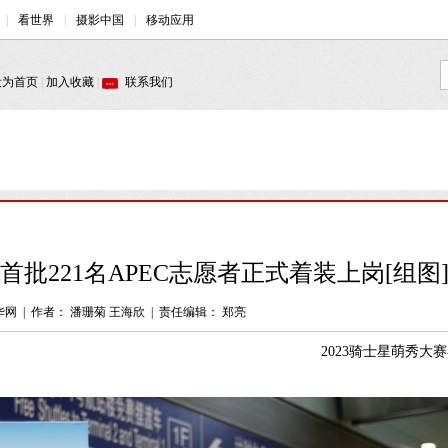
首批221名APEC志愿者正式着装上岗[组图
华网
|
作者： 潘珊菊 王海欣
|
责任编辑： 郑亮