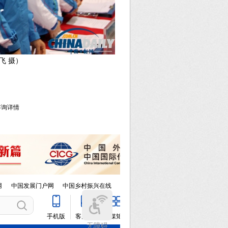
飞 摄）
库咨询详情