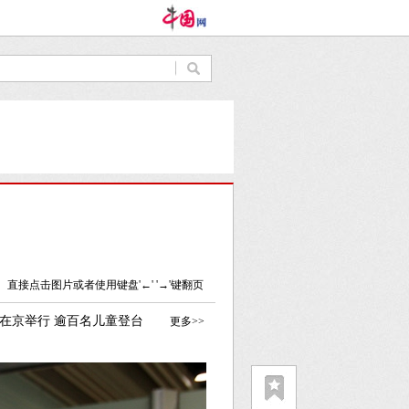
]
直接点击图片或者使用键盘'←' '→'键翻页