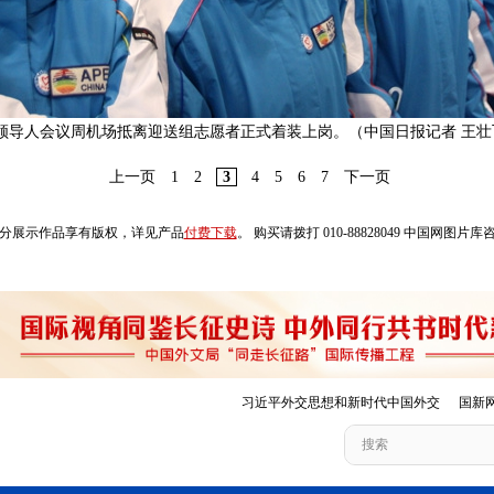
EC领导人会议周机场抵离迎送组志愿者正式着装上岗。（中国日报记者 王壮
上一页
1
2
3
4
5
6
7
下一页
分展示作品享有版权，详见产品
付费下载
。 购买请拨打 010-88828049 中国网图片