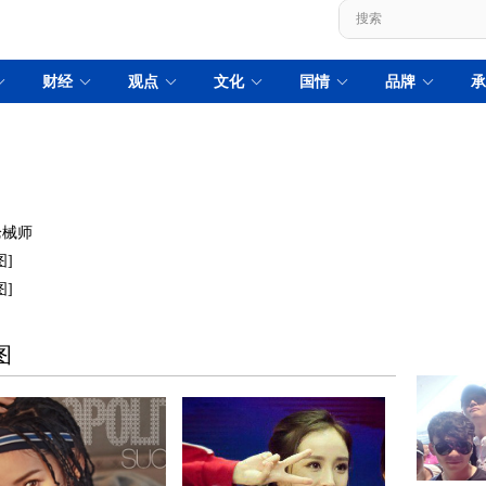
枪械师
]
]