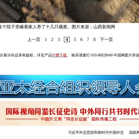
这个院子里瞒着家人养了十几只藏獒。图片来源：山西新闻网
上一页
1
2
3
4
5
6
7
8
下一页
分展示作品享有版权，详见产品
付费下载
。 购买请拨打 010-88828049 中国网图片