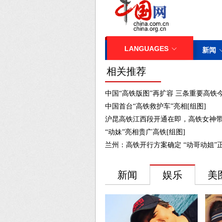
相关推荐
中国“高铁版图”再扩容 三条重要高铁今
中国首台“高铁救护车”亮相[组图]
沪昆高铁江西段开通在即，高铁女神带你
“动妹”亮相贵广高铁[组图]
兰州：高铁开行方案确定 “动哥动姐”正