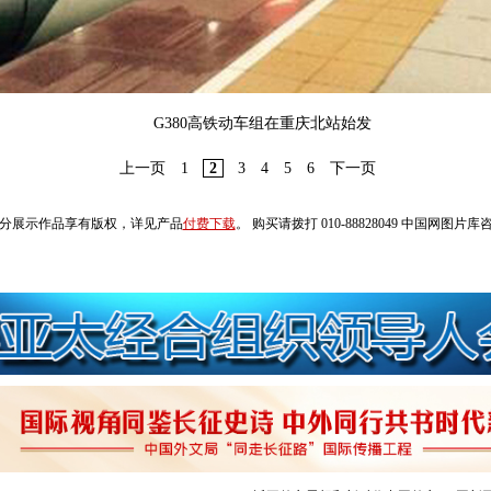
G380高铁动车组在重庆北站始发
上一页
1
2
3
4
5
6
下一页
分展示作品享有版权，详见产品
付费下载
。 购买请拨打 010-88828049 中国网图片