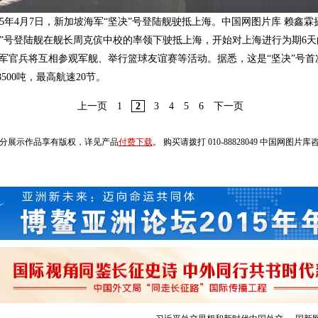
015年4月7日，新加坡海军“坚决”号登陆舰驶抵上海。中国网图片库 赖鑫霖
“坚决”号登陆舰在舰长周克傧中校的率领下驶抵上海，开始对上海进行为期
军官兵将互相参观军舰、举行篮球友谊赛等活动。据悉，这是“坚决”号首次
500吨，最高航速20节。
上一页
1
2
3
4
5
6
下一页
分展示作品享有版权，详见产品
付费下载
。 购买请拨打 010-88828049 中国网图片