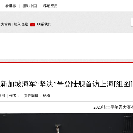
新加坡海军“坚决”号登陆舰首访上海[组图]
国网
|
作者：
|
责任编辑： 杨楠