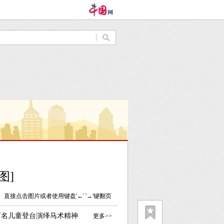
图]
直接点击图片或者使用键盘'←' '→'键翻页