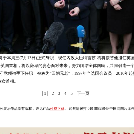
将于本周三(7月13日)正式辞职，现任内政大臣特雷莎·梅将接替他担任英
任英国首相，将以谦卑的姿态面对未来，努力团结全体国民，共同创造一
守党领袖手下任职，被称为“四朝元老”，1997年当选国会议员，2010
位女首相。
1
2
3
4
5
下一页
分展示作品享有版权，详见产品
付费下载
。 购买请拨打 010-88828049 中国网图片