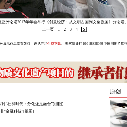
鳌亚洲论坛2017年年会举行《创意经济：从文明古国到文创强国》分论坛。
上一页
1
2
3
4
5
分展示作品享有版权，详见产品
付费下载
。 购买请拨打 010-88828049 中国网图片
讨“社群时代：分化还是融合”[组图]
“金融科技”[组图]