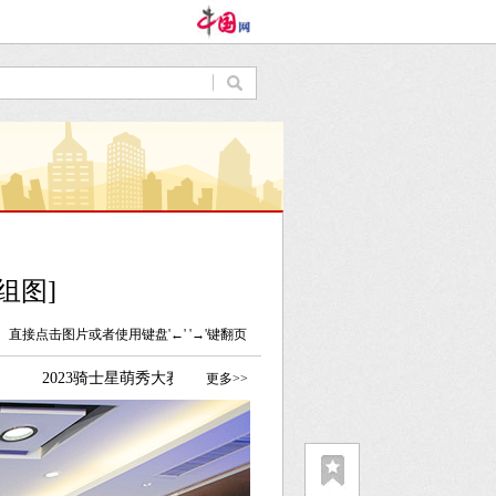
组图]
直接点击图片或者使用键盘'←' '→'键翻页