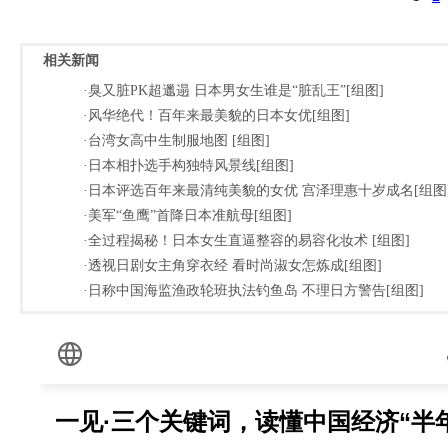
相关新闻
·臭又脏PK超邋遢 日本男女生谁是“脏乱王”[组图]
·风华绝代！百年来最美貌的日本女优[组图]
·台湾女高中生制服地图 [组图]
·日本相扑选手构独特风景线[组图]
·日本评选百年来最清纯美貌的女优 宫泽理惠十岁成名[组图
·美军“鱼鹰”首降日本准航母[组图]
·全过程揭秘！日本女生直逼整容的易容化妆术 [组图]
·透视日剧女主角穿衣经 看时尚淑女怎炼成[组图]
·日称中国海监渔政轮班执法钓鱼岛 不理日方警告[组图]