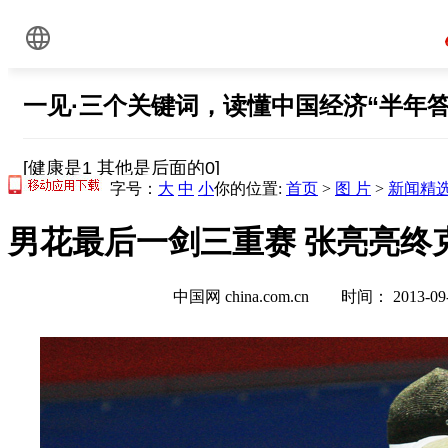
字号：
大
中
小
你的位置:
首页
>
图 片
>
新闻精
男花最后一剑三重赛 张亮亮终克
中国网 china.com.cn 时间： 2013-