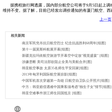
据携程旅行网透露，国内部分航空公司将于9月5日起上调80
维持不变。据了解，目前已经发出调价通知的有厦门航空、西藏
上一页
相关新闻
·南京军民凭吊抗日航空烈士 纪念抗战胜利68周年[组图]
·第十一届莫斯科航展开幕[组图]
·新疆克拉玛依航空旅游节开幕空中绽放“视觉盛宴” [组图]
·涉嫌垄断 美司法部欲阻止全美与美航合并[图]
·韩亚航空事故 太原35名师生平安回家[组图]
·2013年匈牙利国际航空展掠影[组图]
·中国军机首次穿越第一岛链 日航空自卫队公开照片[组图]
·中方：韩亚赔偿遇难中国乘客须考虑“独生子女”情节[组图]
·韩亚空难事件浙江师生回国抵京 [组图]