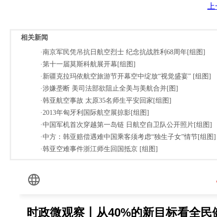
上
相关新闻
·南京军民凭吊抗日航空烈士 纪念抗战胜利68周年[组图]
·第十一届莫斯科航展开幕[组图]
·新疆克拉玛依航空旅游节开幕空中绽放“视觉盛宴” [组图]
·涉嫌垄断 美司法部欲阻止全美与美航合并[图]
·韩亚航空事故 太原35名师生平安回家[组图]
·2013年匈牙利国际航空展掠影[组图]
·中国军机首次穿越第一岛链 日航空自卫队公开照片[组图]
·中方：韩亚赔偿遇难中国乘客须考虑“独生子女”情节[组图]
·韩亚空难事件浙江师生回国抵京 [组图]