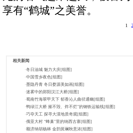
享有“鹤城”之美誉。
1
相关新闻
·冬日油城 魅力大庆[组图]
·中国雪乡夜色[组图]
·墨隐丹青 冬日婺源美如画[组图]
·迷雾中的郧阳汉江大桥[组图]
·蜀南竹海翠甲天下 郁香沁人曲径通幽[组图]
·鸭绿江大桥 摧不毁、炸不烂”的钢铁运输线[组图]
·巧夺天工 探寻大漠地质奇观[组图]
·俄亚大村 “蜂巢”里的纳西古寨[组图]
·额济纳胡杨林 金韵斑斓秋意浓[组图]