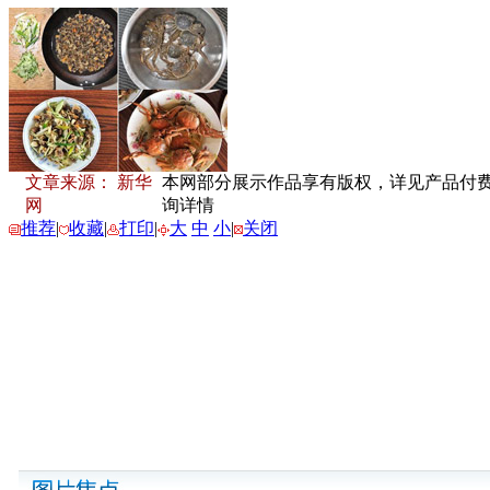
文章来源： 新华
本网部分展示作品享有版权，详见产品付费下载
网
询详情
推荐
|
收藏
|
打印
|
大
中
小
|
关闭