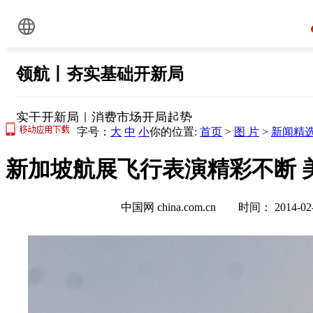
字号：
大
中
小
你的位置:
首页
>
图 片
>
新闻精
新加坡航展飞行表演精彩不断 美
中国网 china.com.cn 时间： 2014-