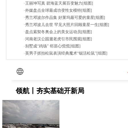
·王丽坤写真 碧海蓝天展百变魅力[组图]
·外媒盘点全球最成功变性女模特[组图]
·秀兰邓波尔作品集 好莱坞最可爱的童星[组图]
·秀兰邓波儿去世 罕见大照片回顾童星一生[组图]
·盘点索契冬奥会上的美女运动员[组图]
·河南老汉公园遛老虎引市民围观[组图]
·别墅成“鸡场” 邻居心慌慌[组图]
·英男子抓拍松鼠表演经典魔术“锯活松鼠”[组图]