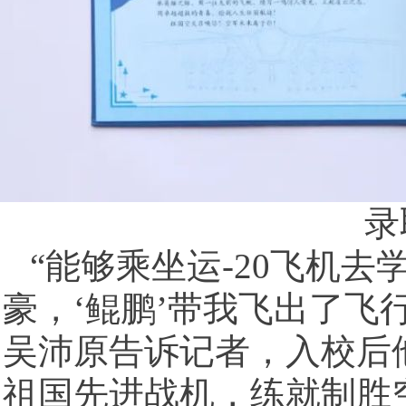
录取
“能够乘坐运-20飞机
豪，‘鲲鹏’带我飞出了飞
吴沛原告诉记者，入校后
祖国先进战机，练就制胜