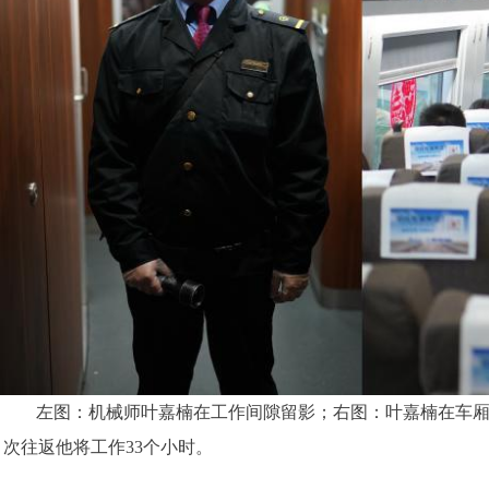
左图：机械师叶嘉楠在工作间隙留影；右图：叶嘉楠在车厢内
次往返他将工作33个小时。