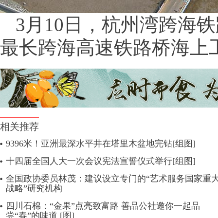
3月10日，杭州湾跨海
最长跨海高速铁路桥海上
相关推荐
9396米！亚洲最深水平井在塔里木盆地完钻[组图]
十四届全国人大一次会议宪法宣誓仪式举行[组图]
全国政协委员林茂：建议设立专门的“艺术服务国家重
战略”研究机构
四川石棉：“金果”点亮致富路 善品公社邀你一起品
尝“春”的味道 [图]