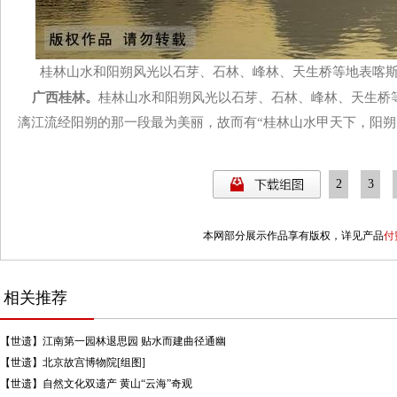
桂林山水和阳朔风光以石芽、石林、峰林、天生桥等地表喀斯
广西桂林。
桂林山水和阳朔风光以石芽、石林、峰林、天生桥
漓江流经阳朔的那一段最为美丽，故而有“桂林山水甲天下，阳朔
2
3
本网部分展示作品享有版权，详见产品
付
相关推荐
【世遗】江南第一园林退思园 贴水而建曲径通幽
【世遗】北京故宫博物院[组图]
【世遗】自然文化双遗产 黄山“云海”奇观