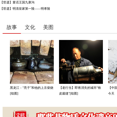
【世遗】童话王国九寨沟
【世遗】明清皇家第一陵——明孝陵