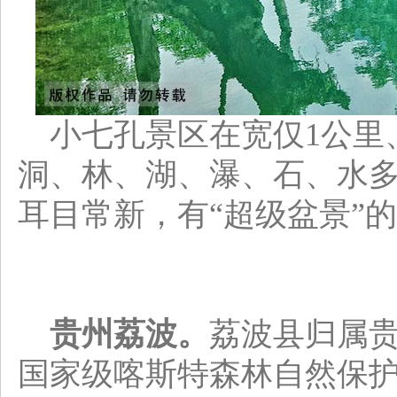
小七孔景区在宽仅1公里、
洞、林、湖、瀑、石、水
耳目常新，有“超级盆景”
贵州荔波。
荔波县归属
国家级喀斯特森林自然保