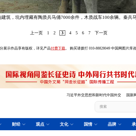
筑，坑内埋藏有陶质兵马俑7000余件，木质战车100余辆。秦兵
上一页
1
2
3
4
5
6
7
下一页
分展示作品享有版权，详见产品
付费下载
。 购买请拨打 010-88828049 中国网图片