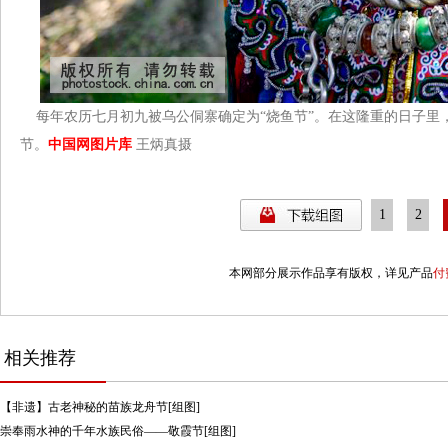
每年农历七月初九被
乌公侗寨确定为“
烧鱼节”。在这隆重的日子里
节。
中国网图片库
王炳真
摄
1
2
本网部分展示作品享有版权，详见产品
付
相关推荐
【非遗】古老神秘的苗族龙舟节[组图]
崇奉雨水神的千年水族民俗——敬霞节[组图]