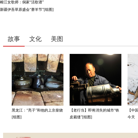
榕江女歌师：侗家“活歌谱”
新疆伊吾草原盛会“赛羊节”[组图]