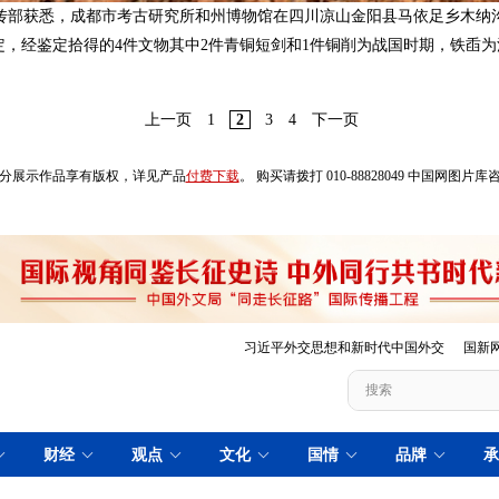
宣传部获悉，成都市考古研究所和州博物馆在四川凉山金阳县马依足乡木纳
，经鉴定拾得的4件文物其中2件青铜短剑和1件铜削为战国时期，铁臿
上一页
1
2
3
4
下一页
分展示作品享有版权，详见产品
付费下载
。 购买请拨打 010-88828049 中国网图片