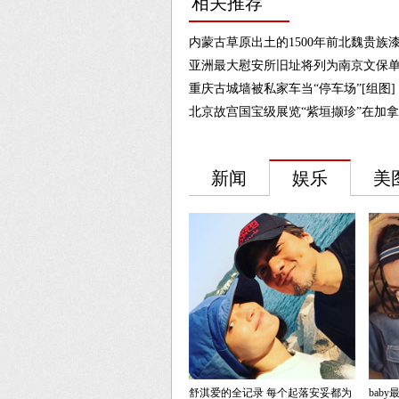
相关推荐
内蒙古草原出土的1500年前北魏贵族漆
亚洲最大慰安所旧址将列为南京文保单
重庆古城墙被私家车当“停车场”[组图]
北京故宫国宝级展览“紫垣撷珍”在加拿