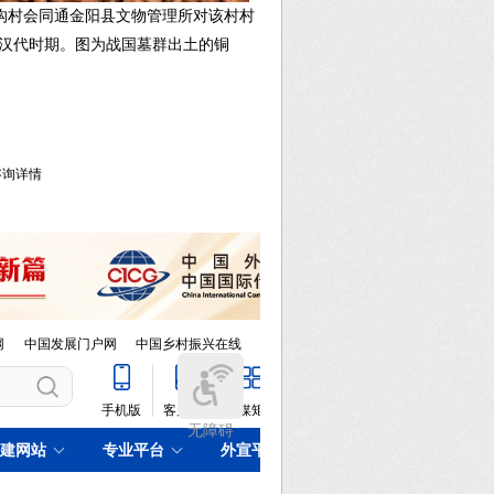
沟村会同通金阳县文物管理所对该村村
为汉代时期。图为战国墓群出土的铜
库咨询详情