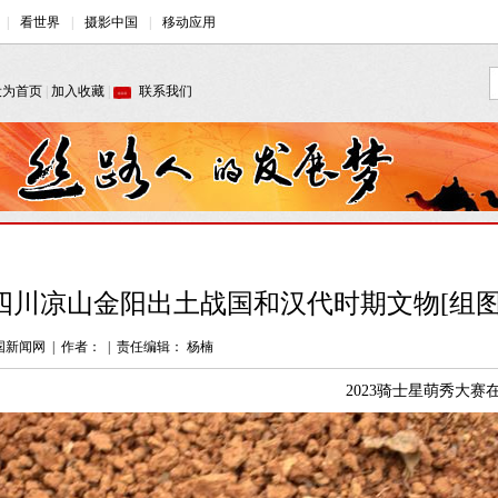
四川凉山金阳出土战国和汉代时期文物[组图
国新闻网
|
作者：
|
责任编辑： 杨楠