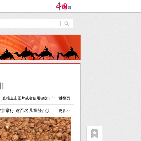
]
直接点击图片或者使用键盘'←' '→'键翻页