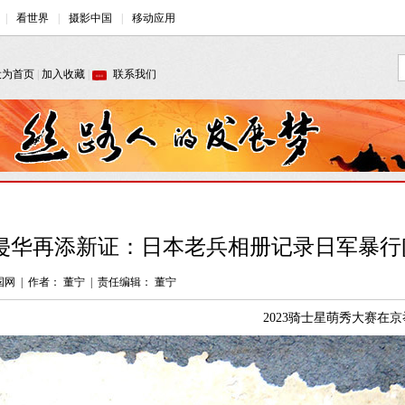
侵华再添新证：日本老兵相册记录日军暴行[
国网
|
作者： 董宁
|
责任编辑： 董宁