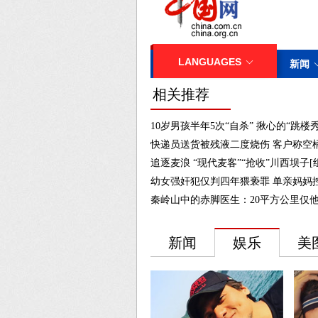
相关推荐
10岁男孩半年5次“自杀” 揪心的“跳楼秀
快递员送货被残液二度烧伤 客户称空桶
追逐麦浪 “现代麦客”“抢收”川西坝子[
幼女强奸犯仅判四年猥亵罪 单亲妈妈控
秦岭山中的赤脚医生：20平方公里仅他