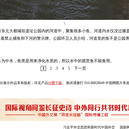
\
门桥东元大都城垣遗址公园内的河道中，聚集很多小鱼。河道内水仅没过膝
立着禁止捕鱼和下河的警示牌。公园环卫人员介绍，河道里的鱼不是公园
为中水，鱼类是用来净化水质的，所以水中的观赏鱼不能食用。
1
2
3
4
5
下一页
分展示作品享有版权，详见产品
付费下载
。 购买请拨打 010-88828049 中国网图片