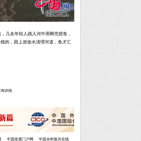
盖，几名年轻人跳入河中用网兜捞鱼，
养殖的，因上游放水清理河道，鱼才汇
库咨询详情