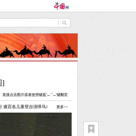
]
直接点击图片或者使用键盘'←' '→'键翻页