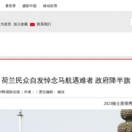
荷兰民众自发悼念马航遇难者 政府降半旗
华网/国际在线
|
作者：
|
责任编辑： 杨佳