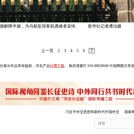
合国旗帜降半旗，为马航坠毁客机遇难者哀悼。 新华社记者潘治摄
上一页
2
3
4
5
6
7
分展示作品享有版权，详见产品
付费下载
。 购买请拨打 010-88828049 中国网图片