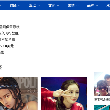
据必须保留原状
闯入飞行禁区
员不知所措
000美元
大战