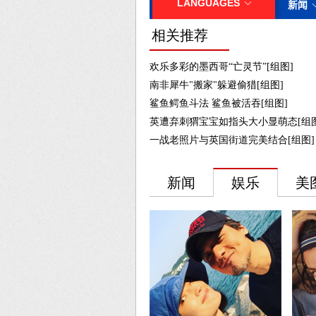
相关推荐
欢乐多彩的墨西哥“亡灵节”[组图]
南非犀牛"搬家"躲避偷猎[组图]
鲨鱼鳄鱼斗法 鲨鱼被活吞[组图]
英遭弃刺猬宝宝如指头大小显萌态[组图
一战老照片与英国街道完美结合[组图]