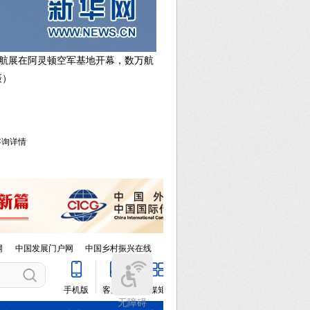
敦航展在阿灵顿空军基地开幕，数万航
摄）
库咨询详情