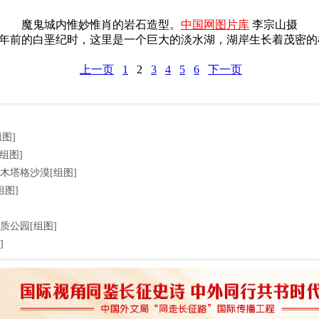
魔鬼城内惟妙惟肖的岩石造型。
中国网图片库
李宗山
摄
一亿年前的白垩纪时，这里是一个巨大的淡水湖，湖岸生长着茂密
上一页
1
2
3
4
5
6
下一页
组图]
组图]
木塔格沙漠[组图]
组图]
质公园[组图]
]