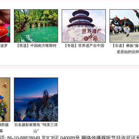
: 86-10-88828049 京ICP证 040089号 网络传播视听节目许可证号: