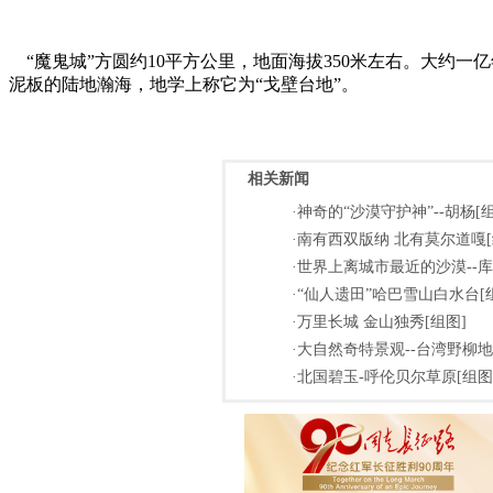
“魔鬼城”方圆约10平方公里，地面海拔350米左右。大约
泥板的陆地瀚海，地学上称它为“戈壁台地”。
相关新闻
·神奇的“沙漠守护神”--胡杨[
·南有西双版纳 北有莫尔道嘎[
·世界上离城市最近的沙漠--库
·“仙人遗田”哈巴雪山白水台[
·万里长城 金山独秀[组图]
·大自然奇特景观--台湾野柳地
·北国碧玉-呼伦贝尔草原[组图