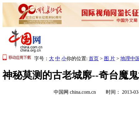
字号：
大
中
小
你的位置:
首页
>
图 片
>
地理中
神秘莫测的古老城廓--奇台魔鬼
中国网 china.com.cn 时间： 2013-