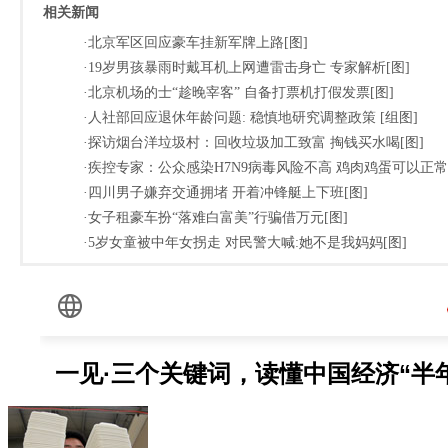
相关新闻
·北京军区回应豪车挂新军牌上路[图]
·19岁男孩暴雨时戴耳机上网遭雷击身亡 专家解析[图]
·北京机场的士“趁晚宰客” 自备打票机打假发票[图]
·人社部回应退休年龄问题: 稳慎地研究调整政策 [组图]
·探访烟台洋垃圾村：回收垃圾加工致富 掏钱买水喝[图]
·疾控专家：公众感染H7N9病毒风险不高 鸡肉鸡蛋可以正常
·四川男子嫌弃交通拥堵 开着冲锋艇上下班[图]
·女子租豪车扮“落难白富美”行骗借万元[图]
·5岁女童被中年女拐走 对民警大喊:她不是我妈妈[图]