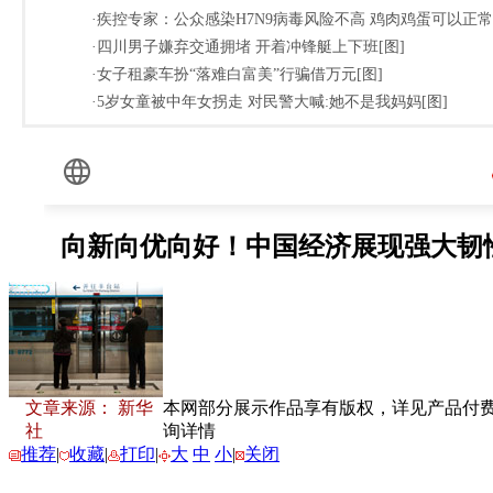
·疾控专家：公众感染H7N9病毒风险不高 鸡肉鸡蛋可以正常
·四川男子嫌弃交通拥堵 开着冲锋艇上下班[图]
·女子租豪车扮“落难白富美”行骗借万元[图]
·5岁女童被中年女拐走 对民警大喊:她不是我妈妈[图]
文章来源： 新华
本网部分展示作品享有版权，详见产品付费下载
社
询详情
推荐
|
收藏
|
打印
|
大
中
小
|
关闭