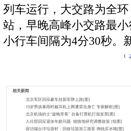
列车运行，大交路为全环
站，早晚高峰小交路最小
小行车间隔为4分30秒。
1
相关新闻
·北京军区回应豪车挂新军牌上路[图]
·19岁男孩暴雨时戴耳机上网遭雷击身亡 专家解析[图]
·北京机场的士“趁晚宰客” 自备打票机打假发票[图]
·人社部回应退休年龄问题: 稳慎地研究调整政策 [组图]
·探访烟台洋垃圾村：回收垃圾加工致富 掏钱买水喝[图]