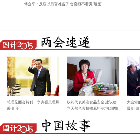
傅企平：反腐以后官难当了 贪官睡不着觉[组图]