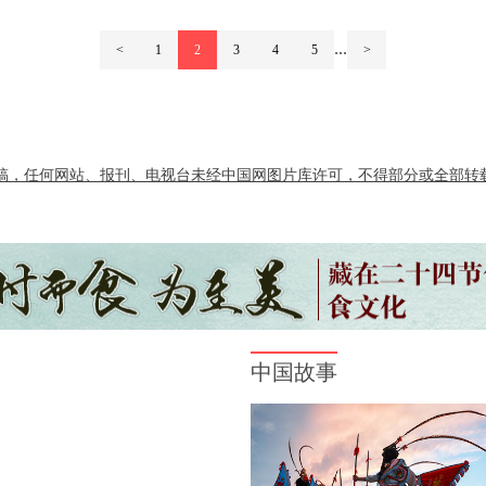
...
<
1
2
3
4
5
>
，任何网站、报刊、电视台未经中国网图片库许可，不得部分或全部转载，