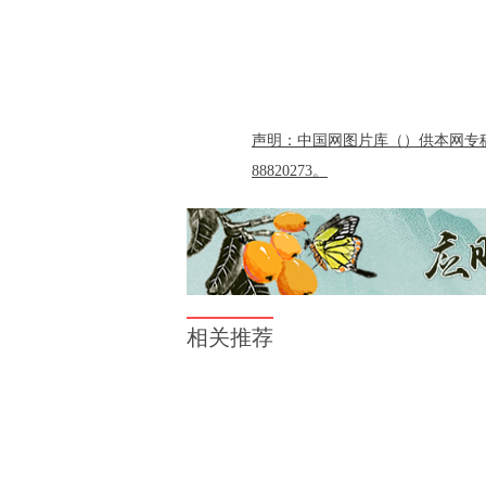
声明：中国网图片库（）供本网专稿
88820273。
相关推荐