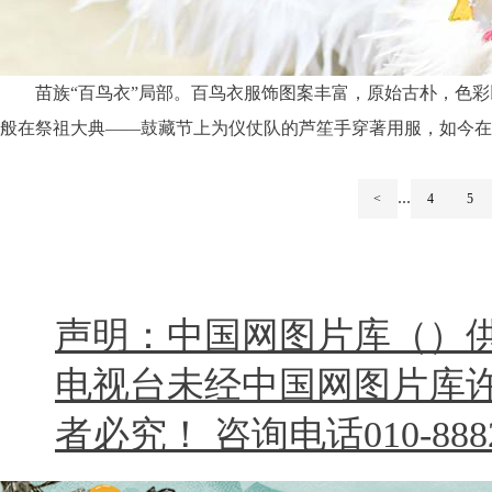
苗族“百鸟衣”局部。百鸟衣服饰图案丰富，原始古朴，色
般在祭祖大典——鼓藏节上为仪仗队的芦笙手穿著用服，如今在
...
<
4
5
声明：中国网图片库（）
电视台未经中国网图片库
者必究！ 咨询电话010-8882