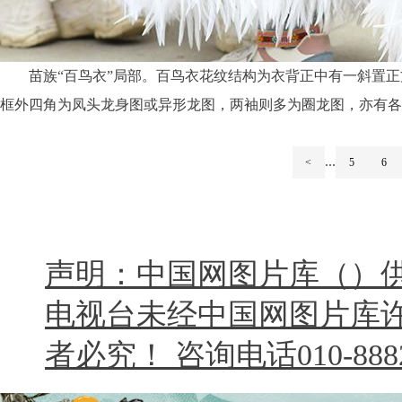
苗族“百鸟衣”局部。百鸟衣花纹结构为衣背正中有一斜置
框外四角为凤头龙身图或异形龙图，两袖则多为圈龙图，亦有各
...
<
5
6
声明：中国网图片库（）
电视台未经中国网图片库
者必究！ 咨询电话010-8882